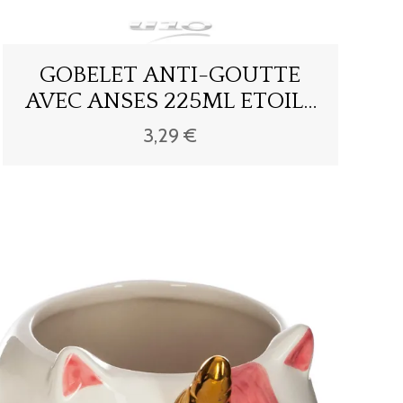
GOBELET ANTI-GOUTTE
AVEC ANSES 225ML ETOILE
ESSEN'CIEL
3,29 €