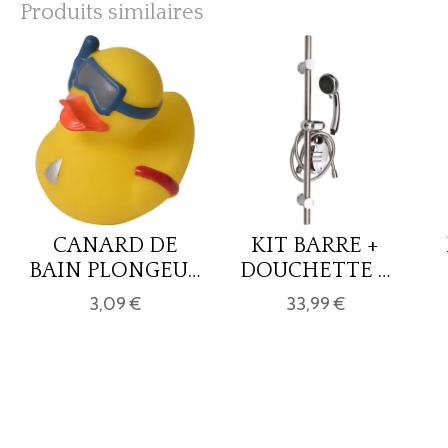
Produits similaires
CANARD DE
KIT BARRE +
BAIN PLONGEUR
DOUCHETTE 4
- ENFANTINE
FONCTIONS ET
3,09 €
33,99 €
ANTICALCAIRE
+ FLEXIBLE 150
CM + PORTE
SAVON -
COULEUR
CHROME