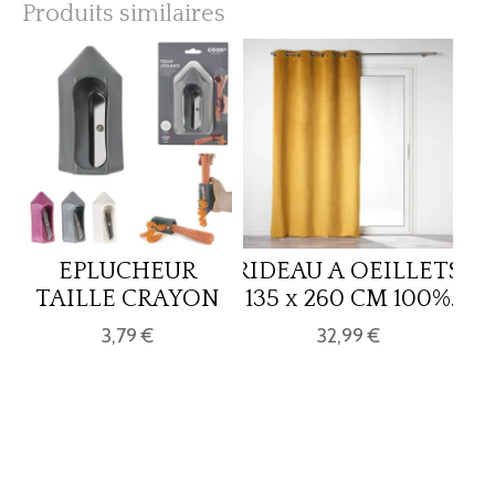
Produits similaires
EPLUCHEUR
RIDEAU A OEILLETS
TAILLE CRAYON
135 x 260 CM 100%
OCCULTANT/VELOURS
3,79 €
32,99 €
UNI VELOUNIGHT
JAUNE