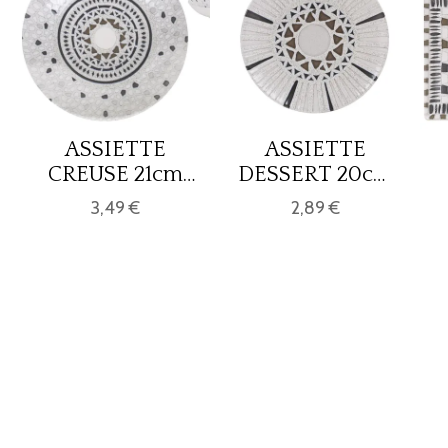
ASSIETTE
ASSIETTE
CREUSE 21cm
DESSERT 20cm
BARROC Monaco
BARROC Monaco
3,49 €
2,89 €
EC
EC