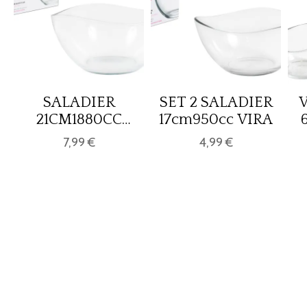
SALADIER
SET 2 SALADIER
V
21CM1880CC
17cm950cc VIRA
VIRA
7,99 €
4,99 €