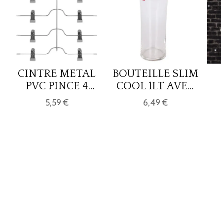
CINTRE METAL
BOUTEILLE SLIM
PVC PINCE 4
COOL 1LT AVEC
PANT
BOUCHON
5,59 €
6,49 €