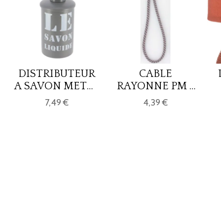
DISTRIBUTEUR
CABLE
A SAVON METAL
RAYONNE PM -
IMPRIME 330
GRIS
7,49 €
4,39 €
ML - GRIS