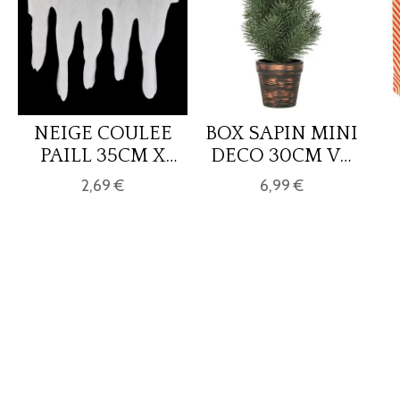
NEIGE COULEE
BOX SAPIN MINI
PAILL 35CM X
DECO 30CM VT
2M
BL
2,69 €
6,99 €