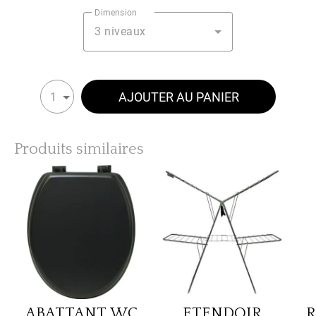
Dimension
3 niveaux
AJOUTER AU PANIER
1
Produits similaires
ABATTANT WC
ETENDOIR
R