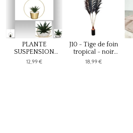
PLANTE
J10 - Tige de foin
SUSPENSION
tropical - noir
FEEL D29
-230cm
12,99 €
18,99 €