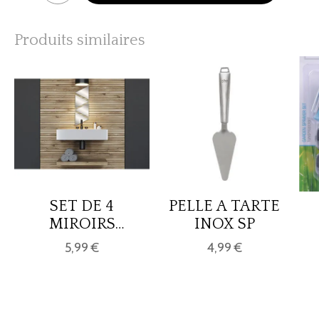
Produits similaires
SET DE 4
PELLE A TARTE
MIROIRS
INOX SP
TRIANGLES
5,99 €
4,99 €
20X17.5CM 2MM
- UNI