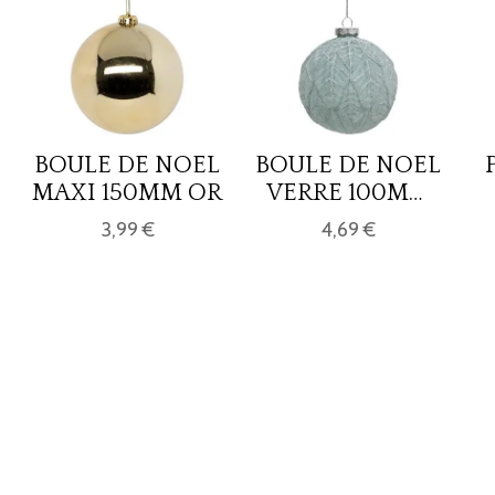
BOULE DE NOEL
BOULE DE NOEL
MAXI 150MM OR
VERRE 100MM
GIVRE VERT
3,99 €
4,69 €