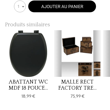
AJOUTER AU PANIER
1
Produits similaires
ABATTANT WC
MALLE RECT
MDF 18 POUCES
FACTORY TRES
ATTACHES
GRAND 1/4
18,99 €
75,99 €
PLASTIQUES -
NOIR MAT