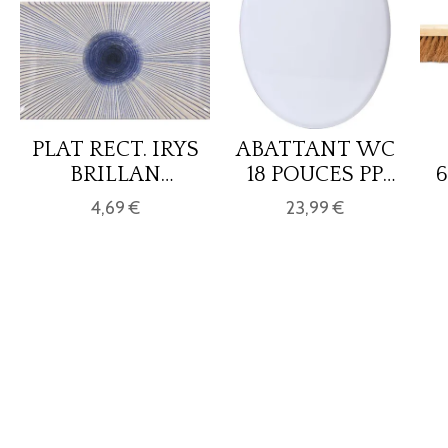
PLAT RECT. IRYS
ABATTANT WC
BRILLAN
18 POUCES PP
25X15cm Elite
FREIN DE
4,69 €
23,99 €
CHUTE ET
DECLIPSABLE
ATTACHES
PLASTIQUES -
BLANC