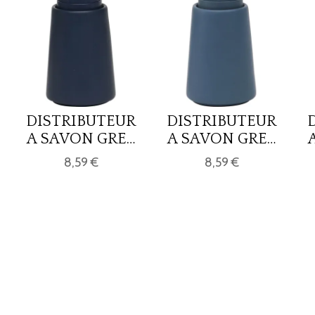
DISTRIBUTEUR
DISTRIBUTEUR
A SAVON GRES
A SAVON GRES
UNI 420 ML-
UNI 420 ML -
8,59 €
8,59 €
BLEU MARINE
BLEU CANARD