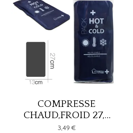
COMPRESSE
CHAUD,FROID 27,5
x 13 cm , 250 gr
3,49 €