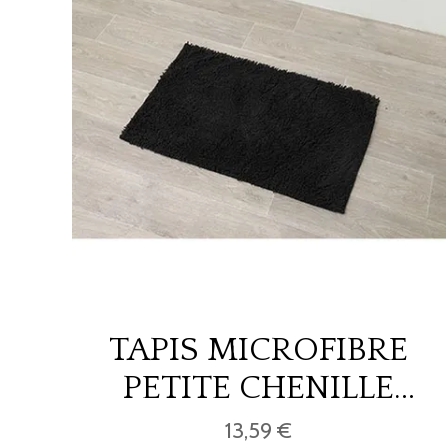
TAPIS MICROFIBRE
PETITE CHENILLE
50X80 CM - NOIR
13,59 €