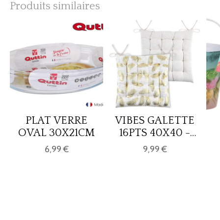
Produits similaires
PLAT VERRE
VIBES GALETTE
OVAL 30X21CM
16PTS 40X40 -
OR 100%CO
6,99 €
9,99 €