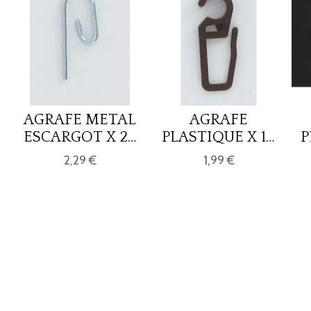
AGRAFE METAL
AGRAFE
ESCARGOT X 25
PLASTIQUE X 10
P
- ARGENT
D28 - MARRON
2,29 €
1,99 €