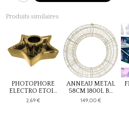
Produits similaires
PHOTOPHORE
ANNEAU METAL
F
ELECTRO ETOIL
58CM 1800L BL
D10,5 OR
CH
2,69 €
149,00 €