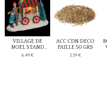
VILLAGE DE
ACC CDN DECO
B
NOEL STAND
PAILLE 50 GRS
NOEL 1L J 4ASS
6,49 €
2,59 €
BOX P