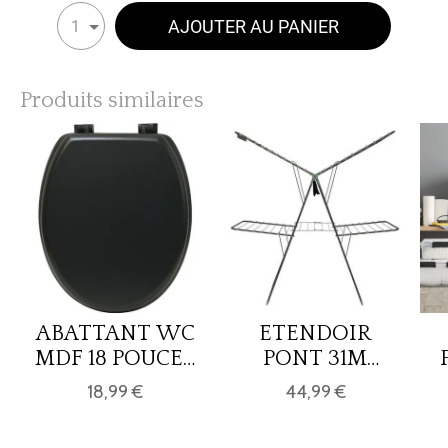
AJOUTER AU PANIER
1
Produits similaires
ABATTANT WC
ETENDOIR
MDF 18 POUCES
PONT 31M
ATTACHES
MOJAVE
18,99 €
44,99 €
PLASTIQUES -
NOIR MAT