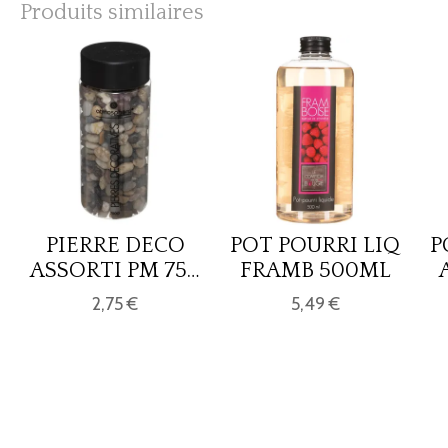
Produits similaires
PIERRE DECO
POT POURRI LIQ
P
ASSORTI PM 750
FRAMB 500ML
GRS
2,75 €
5,49 €