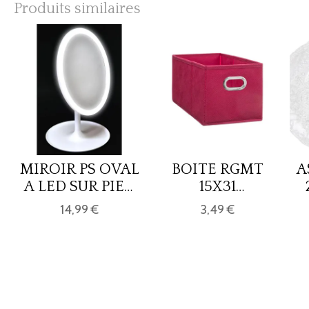
Produits similaires
MIROIR PS OVAL
BOITE RGMT
A
A LED SUR PIED
15X31
- BLANC
FRAMBOISE
14,99 €
3,49 €