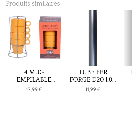
Produits similaires
4 MUG
TUBE FER
EMPILABLE
FORGE D20 1.80
MOUTARDE
M - ARGENT
13,99 €
11,99 €
22CL/RACK-
MAT
GRES