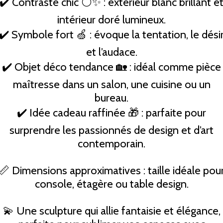
✔️ Contraste chic ⚪✨ : extérieur blanc brillant e
intérieur doré lumineux.
✔️ Symbole fort 🍏 : évoque la tentation, le dési
et l’audace.
✔️ Objet déco tendance 🏡 : idéal comme pièce
maîtresse dans un salon, une cuisine ou un
bureau.
✔️ Idée cadeau raffinée 🎁 : parfaite pour
surprendre les passionnés de design et d’art
contemporain.
📏 Dimensions approximatives : taille idéale pou
console, étagère ou table design.
💫 Une sculpture qui allie fantaisie et élégance,