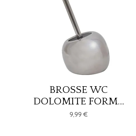
BROSSE WC
DOLOMITE FORME
GALET - CHROME
9,99 €