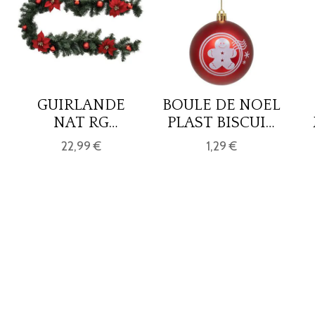
GUIRLANDE
BOULE DE NOEL
NAT RG
PLAST BISCUIT
POINSETTIA 2M
TIM RG 80MM
22,99 €
1,29 €