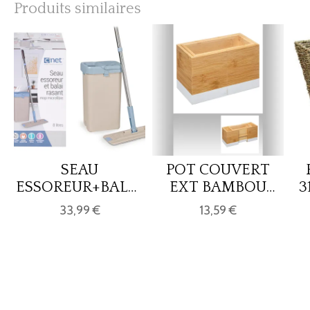
Produits similaires
SEAU
POT COUVERT
ESSOREUR+BALAI
EXT BAMBOU
3
RASANT
BLC MC
33,99 €
13,59 €