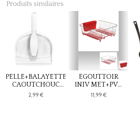
Produits similaires
PELLE+BALAYETTE
EGOUTTOIR
CAOUTCHOUC
1NIV MET+PVC
GREGE
ROUG RC
2,99 €
11,99 €