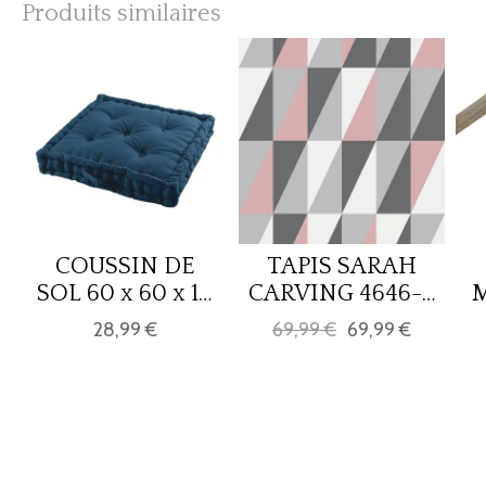
Produits similaires
COUSSIN DE
TAPIS SARAH
SOL 60 x 60 x 10
CARVING 4646-3
M
CM COTON UNI
120x170
"
28,99 €
69,99 €
69,99 €
PANAMA
MARINE