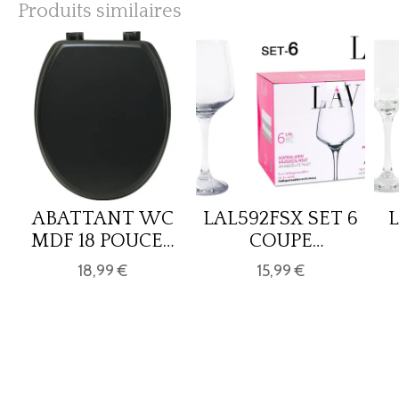
Produits similaires
ABATTANT WC
LAL592FSX SET 6
MDF 18 POUCES
COUPE
ATTACHES
WINE/EAU
18,99 €
15,99 €
PLASTIQUES -
400cc
NOIR MAT